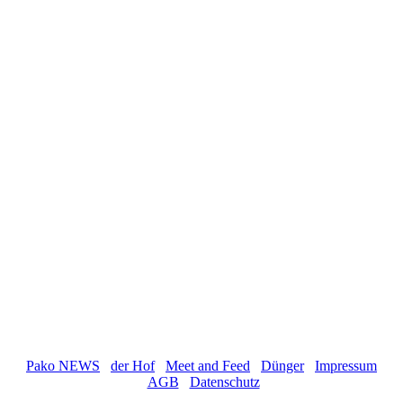
Pako NEWS
der Hof
Meet and Feed
Dünger
Impressum
AGB
Datenschutz