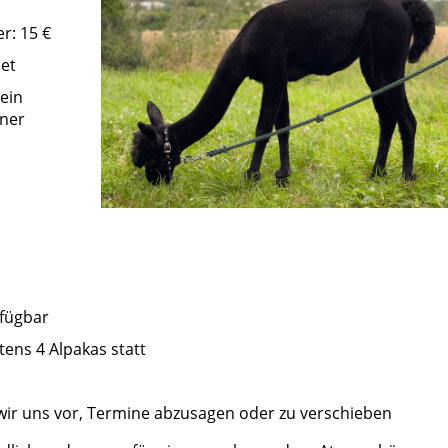
r: 15 €
net
 ein
ener
rfügbar
ens 4 Alpakas statt
wir uns vor, Termine abzusagen oder zu verschieben