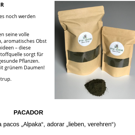
ER
e es noch werden
en seine volle
n, aromatisches Obst
ideen – diese
offquelle sorgt für
gesunde Pflanzen.
 mit grünem Daumen!
ntrup.
PACADOR
 pacos „Alpaka“, adorar „lieben, verehren“
)